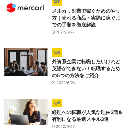
副業
メルカリ副業で稼ぐためのやり
方｜売れる商品・実際に稼ぐま
での手順を徹底解説
2022/6/27
転職
外資系企業に転職したいけれど
英語ができない！転職するため
の5つの方法をご紹介
2022/6/24
転職
経理への転職が人気な理由3選&
有利になる厳選スキル3選
2022/6/27