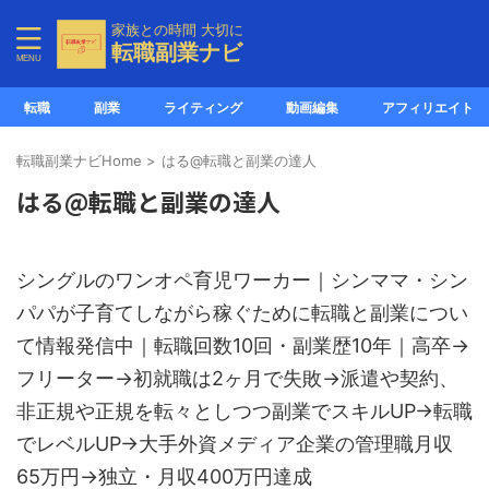
家族との時間 大切に
転職副業ナビ
転職
副業
ライティング
動画編集
アフィリエイト
転職副業ナビHome
>
はる@転職と副業の達人
はる@転職と副業の達人
シングルのワンオペ育児ワーカー｜シンママ・シン
パパが子育てしながら稼ぐために転職と副業につい
て情報発信中｜転職回数10回・副業歴10年｜高卒→
フリーター→初就職は2ヶ月で失敗→派遣や契約、
非正規や正規を転々としつつ副業でスキルUP→転職
でレベルUP→大手外資メディア企業の管理職月収
65万円→独立・月収400万円達成