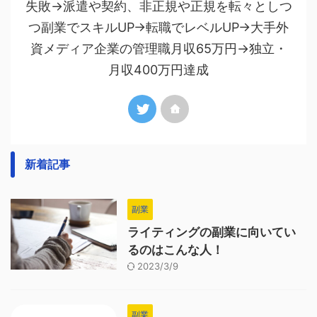
失敗→派遣や契約、非正規や正規を転々としつ
つ副業でスキルUP→転職でレベルUP→大手外
資メディア企業の管理職月収65万円→独立・
月収400万円達成
新着記事
副業
ライティングの副業に向いてい
るのはこんな人！
2023/3/9
副業