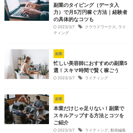
副業のタイピング（データ入
力）で月5万円稼ぐ方法｜経験者
の具体的なコツも
2023/3/7
クラウドワークス
,
ライ
ティング
副業
忙しい美容師におすすめの副業5
選！スキマ時間で賢く稼ごう
2023/3/7
ライティング
副業
本業だけじゃ足りない！副業で
スキルアップする方法とコツを
ご紹介
2023/3/7
ライティング
,
動画編集