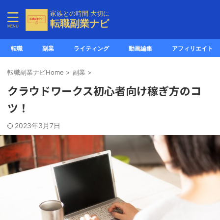
家族との時間 大切に
転職副業ナビ
転職
副業
ライティング
動画編集
アフィリエイト
転職副業ナビHome
>
副業
>
クラウドワークス初心者向け稼ぎ方のコ
ツ！
2023年3月7日