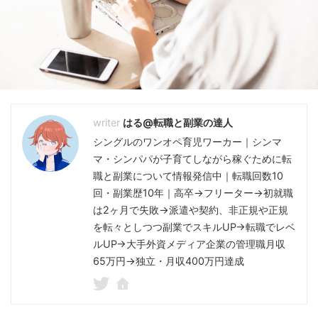
はる@転職と副業の達人
シングルのワンオペ育児ワーカー｜シンマ
マ・シンパパが子育てしながら稼ぐために転
職と副業について情報発信中｜転職回数10
回・副業歴10年｜高卒→フリーター→初就職
は2ヶ月で失敗→派遣や契約、非正規や正規
を転々としつつ副業でスキルUP→転職でレベ
ルUP→大手外資メディア企業の管理職月収
65万円→独立・月収400万円達成