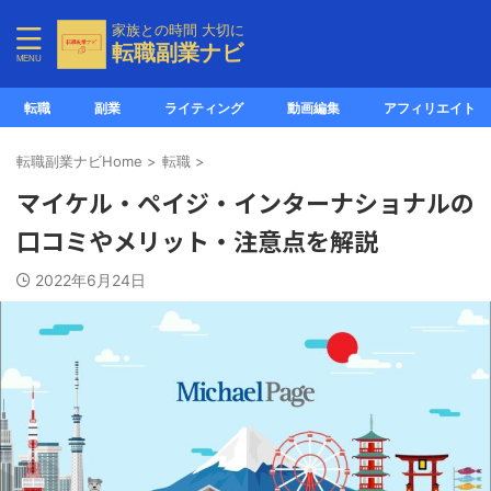
家族との時間 大切に
転職副業ナビ
転職
副業
ライティング
動画編集
アフィリエイト
転職副業ナビHome
>
転職
>
マイケル・ペイジ・インターナショナルの
口コミやメリット・注意点を解説
2022年6月24日