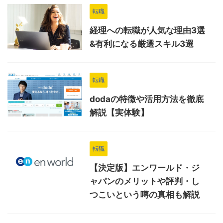
転職
経理への転職が人気な理由3選
&有利になる厳選スキル3選
転職
dodaの特徴や活用方法を徹底
解説【実体験】
転職
【決定版】エンワールド・ジ
ャパンのメリットや評判・し
つこいという噂の真相も解説