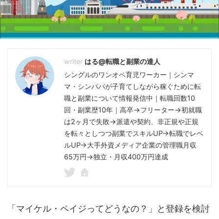
はる@転職と副業の達人
シングルのワンオペ育児ワーカー｜シンマ
マ・シンパパが子育てしながら稼ぐために転
職と副業について情報発信中｜転職回数10
回・副業歴10年｜高卒→フリーター→初就職
は2ヶ月で失敗→派遣や契約、非正規や正規
を転々としつつ副業でスキルUP→転職でレベ
ルUP→大手外資メディア企業の管理職月収
65万円→独立・月収400万円達成
「マイケル・ペイジってどうなの？」と登録を検討