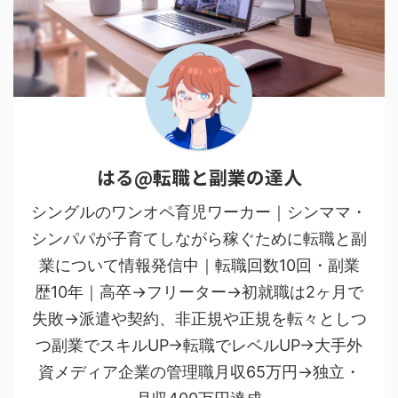
はる@転職と副業の達人
シングルのワンオペ育児ワーカー｜シンママ・
シンパパが子育てしながら稼ぐために転職と副
業について情報発信中｜転職回数10回・副業
歴10年｜高卒→フリーター→初就職は2ヶ月で
失敗→派遣や契約、非正規や正規を転々としつ
つ副業でスキルUP→転職でレベルUP→大手外
資メディア企業の管理職月収65万円→独立・