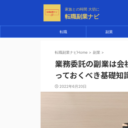
家族との時間 大切に
転職副業ナビ
転職
副業
転職副業ナビHome
>
副業
>
業務委託の副業は会
っておくべき基礎知
2022年6月20日