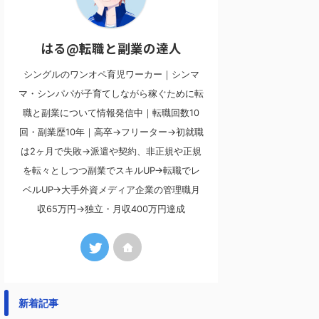
はる@転職と副業の達人
シングルのワンオペ育児ワーカー｜シンマ
マ・シンパパが子育てしながら稼ぐために転
職と副業について情報発信中｜転職回数10
回・副業歴10年｜高卒→フリーター→初就職
は2ヶ月で失敗→派遣や契約、非正規や正規
を転々としつつ副業でスキルUP→転職でレ
ベルUP→大手外資メディア企業の管理職月
収65万円→独立・月収400万円達成
新着記事