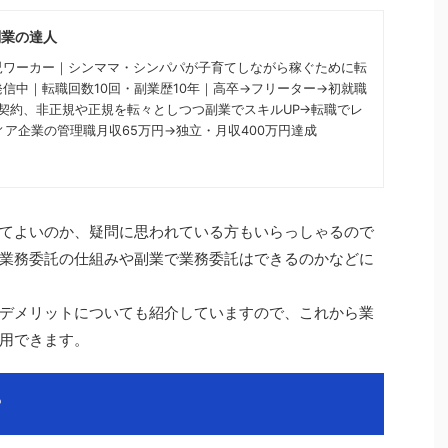
副業の達人
児ワーカー｜シンママ・シンパパが子育てしながら稼ぐために転
信中｜転職回数10回・副業歴10年｜高卒→フリーター→初就職
契約、非正規や正規を転々としつつ副業でスキルUP→転職でレ
ィア企業の管理職月収65万円→独立・月収400万円達成
てよいのか、疑問に思われている方もいらっしゃるので
業務委託の仕組みや副業で業務委託はできるのかなどに
デメリットについても紹介していますので、これから業
用できます。
？