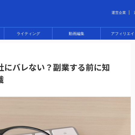
運営企業
ライティング
動画編集
アフィリエイ
社にバレない？副業する前に知
識