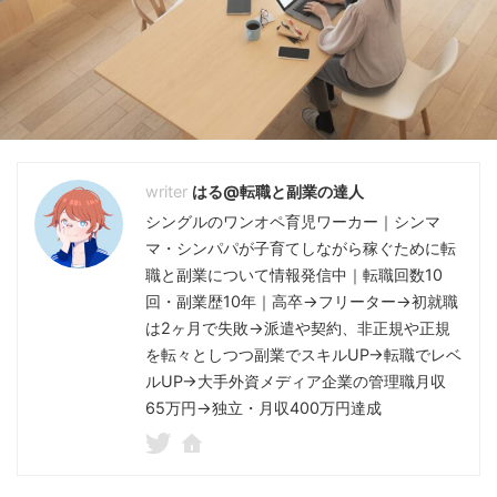
はる@転職と副業の達人
シングルのワンオペ育児ワーカー｜シンマ
マ・シンパパが子育てしながら稼ぐために転
職と副業について情報発信中｜転職回数10
回・副業歴10年｜高卒→フリーター→初就職
は2ヶ月で失敗→派遣や契約、非正規や正規
を転々としつつ副業でスキルUP→転職でレベ
ルUP→大手外資メディア企業の管理職月収
65万円→独立・月収400万円達成