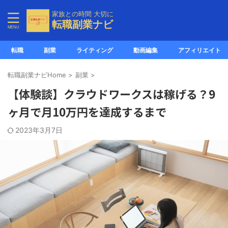
家族との時間 大切に
転職副業ナビ
転職
副業
ライティング
動画編集
アフィリエイト
転職副業ナビHome
>
副業
>
【体験談】クラウドワークスは稼げる？9
ヶ月で月10万円を達成するまで
2023年3月7日